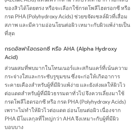
ของสิวได้โดยตรง หรือจะเลือกใช้กรดโพลีไฮดรอกซี หรือ
กรด PHA (Polyhydroxy Acids) ช่วยขจัดเซลล์ผิวที่เสื่อม
สภาพ และมีความอ่อนโยนต่อผิว เหมาะกับผิวแพ้ง่ายเป็น
ที่สุด
กรดอัลฟาไฮดรอกซี หรือ AHA (Alpha Hydroxy
Acid)
ส่วนผสมที่พบมากในโทนเนอร์และสกินแคร์ที่เน้นความ
กระจ่างใสและกระชับรูขุมขน ซึ่งจะก่อให้เกิดอาการ
ระคายเคืองสำหรับผู้ที่มีผิวแพ้ง่าย และยังส่งผลให้ผิวไว
ต่อแดดสำหรับผู้ที่มีผิวธรรมดาทั่วไป จึงควรเลี่ยงมาใช้
กรดโพลีไฮดรอกซี หรือ กรด PHA (Polyhydroxy Acids)
เพราะไม่ทำให้ผิวไวต่อแดด อ่อนโยนต่อผิว เนื่องจาก
PHA มีโมเลกุลที่ใหญ่กว่า AHA จึงเหมาะกับผู้ที่มีผิว
บอบบาง