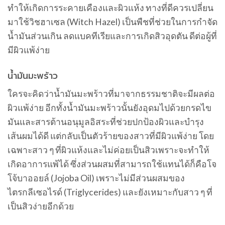
ทำให้เกิดการระคายเคืองและผิวแห้ง ทางที่ดีควรเปลี่ยน
มาใช้วิชฮาเซล (Witch Hazel) เป็นพืชที่ช่วยในการกำจัด
น้ำมันส่วนเกิน ลดแบคทีเรียและการเกิดสิวอุดตัน ดีต่อผู้ที่
มีผิวแพ้ง่าย
น้ำมันมะพร้าว
ใครจะคิดว่าน้ำมันมะพร้าวที่มาจากธรรมชาติจะมีผลต่อ
ผิวแพ้ง่าย อีกทั้งน้ำมันมะพร้าวนั้นยังอุดมไปด้วยกรดไข
มันและสารต้านอนุมูลอิสระที่ช่วยปกป้องผิวและบำรุง
เส้นผมได้ดี แต่กลับเป็นตัวร้ายของสาวที่มีผิวแพ้ง่าย โดย
เฉพาะสาว ๆ ที่ผิวแห้งและไม่ค่อยเป็นสิวเพราะจะทำให้
เกิดอาการแพ้ได้ ซึ่งส่วนผสมที่สามารถใช้แทนได้ก็คือโจ
โจ้บาออยล์ (Jojoba Oil) เพราะไม่มีส่วนผสมของ
ไตรกลีเซอไรด์ (Triglycerides) และยังเหมาะกับสาว ๆ ที่
เป็นสิวง่ายอีกด้วย