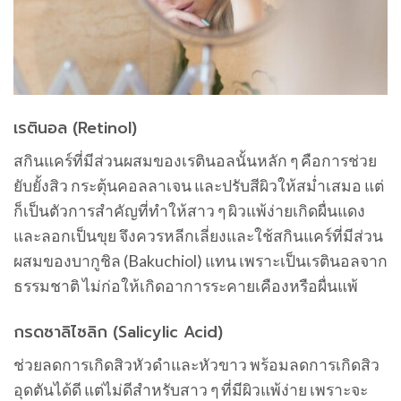
เรตินอล (Retinol)
สกินแคร์ที่มีส่วนผสมของเรตินอลนั้นหลัก ๆ คือการช่วย
ยับยั้งสิว กระตุ้นคอลลาเจน และปรับสีผิวให้สม่ำเสมอ แต่
ก็เป็นตัวการสำคัญที่ทำให้สาว ๆ ผิวแพ้ง่ายเกิดผื่นแดง
และลอกเป็นขุย จึงควรหลีกเลี่ยงและใช้สกินแคร์ที่มีส่วน
ผสมของบากูชิล (Bakuchiol) แทน เพราะเป็นเรตินอลจาก
ธรรมชาติ ไม่ก่อให้เกิดอาการระคายเคืองหรือผื่นแพ้
กรดซาลิไซลิก (Salicylic Acid)
ช่วยลดการเกิดสิวหัวดำและหัวขาว พร้อมลดการเกิดสิว
อุดตันได้ดี แต่ไม่ดีสำหรับสาว ๆ ที่มีผิวแพ้ง่าย เพราะจะ