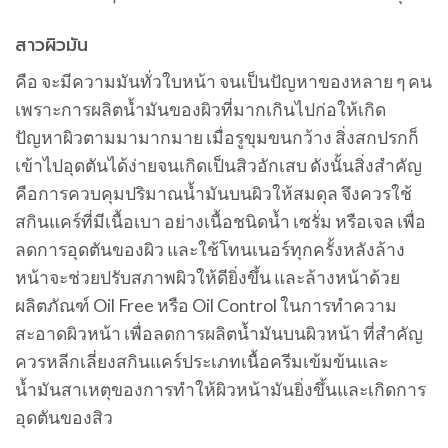
สาวผิวมัน
คือ จะมีความมันทั่วใบหน้า จนเป็นปัญหาของหลาย ๆ คน
เพราะการผลิตน้ำมันของผิวที่มากเกินไปก่อให้เกิด
ปัญหาผิวตามมามากมาย เมื่อรูขุมขนกว้าง สิ่งสกปรกก็
เข้าไปอุดตันได้ง่ายจนเกิดเป็นสิวอักเสบ ดังนั้นสิ่งสำคัญ
คือการควบคุมปริมาณน้ำมันบนผิวให้สมดุล จึงควรใช้
สกินแคร์ที่มีเนื้อเบา อย่างเนื้อชนิดน้ำ เซรั่ม หรือเจล เพื่อ
ลดการอุดตันของผิว และใช้โทนเนอร์ทุกครั้งหลังล้าง
หน้าจะช่วยปรับสภาพผิวให้ดียิ่งขึ้น และล้างหน้าด้วย
ผลิตภัณฑ์ Oil Free หรือ Oil Control ในการทำความ
สะอาดผิวหน้า เพื่อลดการผลิตน้ำมันบนผิวหน้า ที่สำคัญ
ควรหลีกเลี่ยงสกินแคร์ประเภทเนื้อครีมเข้มข้นและ
น้ำมันสาเหตุของการทำให้ผิวหน้ามันยิ่งขึ้นและเกิดการ
อุดตันของสิว