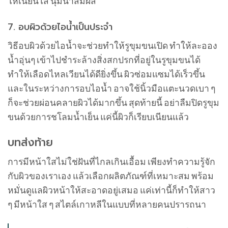
ให้เนียนใส นุ่มน่าสัมผัส
7. อบผิวด้วยไอน้ำเป็นประจำ
วิธีอบผิวด้วยไอน้ำจะช่วยทำให้รูขุมขนเปิด ทำให้ละออง
น้ำอุ่นๆ เข้าไปชำระล้างสิ่งสกปรกที่อยู่ในรูขุมขนได้
ทำให้เลือดไหลเวียนได้ดียิ่งขึ้น ผิวซ่อมแซมได้เร็วขึ้น
และในระหว่างการอบไอน้ำ อาจใช้นิ้วมือแตะนวดเบา ๆ
ก็จะช่วยผ่อนคลายผิวได้มากขึ้น สุดท้ายนี้ อย่าลืมปิดรูขุม
ขนด้วยการชโลมน้ำเย็น แค่นี้ผิวก็เรียบเนียนแล้ว
บทส่งท้าย
การมีหน้าใสไม่ใช่ฝันที่ไกลเกินเอื้อม เพียงทำความรู้จัก
กับผิวของเราเอง แล้วเลือกผลิตภัณฑ์ที่เหมาะสม พร้อม
หมั่นดูแลผิวหน้าให้สะอาดอยู่เสมอ แค่เท่านี้ก็ทำให้สาว
ๆ มีหน้าใส ๆ สไตล์เกาหลีในแบบที่หลายคนปรารถนา