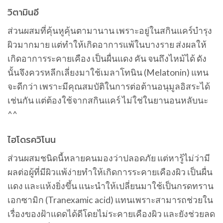
วิตามินอี
ส่วนผสมที่คุ้นหูคุ้นตามานาน เพราะอยู่ในสกินแคร์บำรุง
ผิวมากมาย แต่ทำให้เกิดอาการแพ้ในบางราย ส่งผลให้
เกิดอาการระคายเคือง เป็นผื่นแดง คัน จนถึงไหม้ได้ ดัง
นั้นจึงควรหลีกเลี่ยงมาใช้เมลาโทนิน (Melatonin) แทน
จะดีกว่า เพราะมีคุณสมบัติในการต่อต้านอนุมูลอิสระได้
เช่นกัน แต่ต้องใช้จากสกินแคร์ ไม่ใช่ในยานอนหลับนะ
^^
ไฮโดรควิโนน
ส่วนผสมชนิดนี้หลายคนมองว่าปลอดภัย แต่หารู้ไม่ว่ามี
ผลต่อผู้ที่มีผิวแพ้ง่ายทำให้เกิดการระคายเคืองผิว เป็นผื่น
แดง และแห้งยิ่งขึ้น แนะนำให้เปลี่ยนมาใช้เป็นกรดทราน
เอกซามิก (Tranexamic acid) แทนเพราะสามารถช่วยใน
เรื่องของฝ้าแดดได้ดีโดยไม่ระคายเคืองผิว และยังช่วยลด