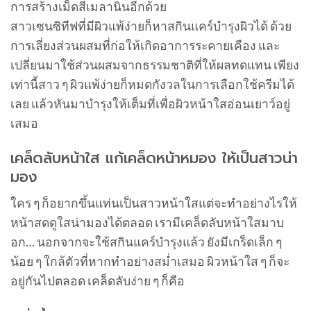
การสร้างเม็ดสีเมลานินอีกด้วย
สาวเซนซิทีฟที่มีผิวแพ้ง่ายก็หาสกินแคร์บำรุงผิวได้ ด้วย
การเลี่ยงส่วนผสมที่ก่อให้เกิดอาการระคายเคือง และ
เปลี่ยนมาใช้ส่วนผสมจากธรรมชาติที่ให้ผลทดแทน เพียง
เท่านี้สาว ๆ ผิวแพ้ง่ายก็หมดกังวลในการเลือกใช้ครีมได้
เลย แล้วหันมาบำรุงให้เต็มที่เพื่อผิวหน้าใสอ่อนเยาว์อยู่
เสมอ
เคล็ดลับหน้าใส
แก้เคล็ดหน้าหมอง ให้เป็นสาวน่า
มอง
ใคร ๆ ก็อยากขึ้นแท่นเป็นสาวหน้าใสแต่จะทำอย่างไรให้
หน้าสดดูใสน่ามองได้ตลอด เรามีเคล็ดลับหน้าใสมาบ
อก… นอกจากจะใช้สกินแคร์บำรุงแล้ว ยังมีเกร็ดเล็ก ๆ
น้อย ๆ ใกล้ตัวที่หากทำอย่างสม่ำเสมอ ผิวหน้าใส ๆ ก็จะ
อยู่กันไปตลอด เคล็ดลับง่าย ๆ ก็คือ