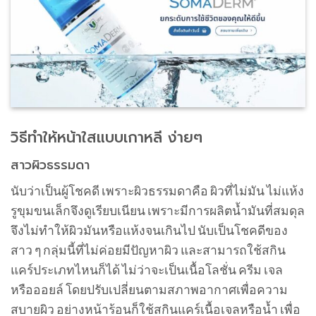
วิธีทําให้หน้าใสแบบเกาหลี ง่ายๆ
สาวผิวธรรมดา
นับว่าเป็นผู้โชคดี เพราะผิวธรรมดาคือ ผิวที่ไม่มัน ไม่แห้ง
รูขุมขนเล็กจึงดูเรียบเนียน เพราะมีการผลิตน้ำมันที่สมดุล
จึงไม่ทำให้ผิวมันหรือแห้งจนเกินไป นับเป็นโชคดีของ
สาว ๆ กลุ่มนี้ที่ไม่ค่อยมีปัญหาผิว และสามารถใช้สกิน
แคร์ประเภทไหนก็ได้ ไม่ว่าจะเป็นเนื้อโลชั่น ครีม เจล
หรือออยล์ โดยปรับเปลี่ยนตามสภาพอากาศเพื่อความ
สบายผิว อย่างหน้าร้อนก็ใช้สกินแคร์เนื้อเจลหรือน้ำ เพื่อ