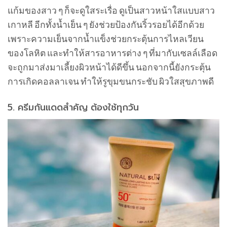
แก้มของสาว ๆ ก็จะดูใสระเรื่อ ดูเป็นสาวหน้าใสแบบสาว
เกาหลี อีกทั้งน้ำเย็น ๆ ยังช่วยป้องกันริ้วรอยได้อีกด้วย
เพราะความเย็นจากน้ำแข็งช่วยกระตุ้นการไหลเวียน
ของโลหิต และทำให้สารอาหารต่าง ๆ ที่มากับเซลล์เลือด
จะถูกมาส่งมาเลี้ยงผิวหน้าได้ดีขึ้น นอกจากนี้ยังกระตุ้น
การเกิดคอลลาเจน ทำให้รูขุมขนกระชับ ผิวใสสุขภาพดี
5. ครีมกันแดดสำคัญ ต้องใช้ทุกวัน