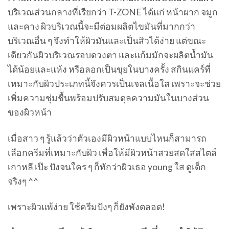
บริเวณส่วนกลางที่เรียกว่า T-ZONE ได้แก่ หน้าผาก จมูก
และคาง ผิวบริเวณนี้จะมีต่อมผลิตไขมันที่มากกว่า
บริเวณอื่น ๆ จึงทำให้ผิวมันและเป็นสิวได้ง่าย แต่ขณะ
เดียวกันผิวบริเวณรอบดวงตา และแก้มมักจะผลิตน้ำมัน
ได้น้อยและแห้ง หรือลอกเป็นขุยในบางครั้ง สกินแคร์ที่
เหมาะกับผิวประเภทนี้จึงควรเป็นเจลเนื้อใส เพราะจะช่วย
เพิ่มความชุ่มชื้นพร้อมปรับสมดุลความมันในบางส่วน
ของผิวหน้า
เมื่อสาว ๆ รู้แล้วว่าตัวเองมีผิวหน้าแบบไหนก็สามารถ
เลือกครีมที่เหมาะกับผิว เพื่อให้มีผิวหน้าสวยสดใสสไตล์
เกาหลี เป๊ะ ปังจนใคร ๆ ก็ทักว่าผิวเธอ young ใส ดูเด็ก
จริงๆ ^^
เพราะผิวแพ้ง่าย ใช้ครีมปังๆ ก็ยังพังตลอด!