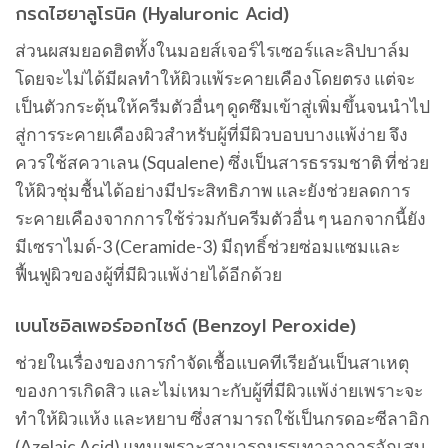
กรดไฮยาลูโรนิค (Hyaluronic Acid)
ส่วนผสมยอดฮิตทั้งในมอยส์เจอร์ไรเซอร์และลิปบาล์ม
โดยจะไม่ได้มีผลทำให้ผิวแพ้ระคายเคืองโดยตรง แต่จะ
เป็นตัวกระตุ้นให้ครีมตัวอื่นๆ ดูดซึมเข้าสู่เพิ่มขึ้นจนนำไป
สู่การระคายเคืองผิวสำหรับผู้ที่มีผิวบอบบางแพ้ง่าย จึง
ควรใช้สควาเลน (Squalene) ซึ่งเป็นสารธรรมชาติ ที่ช่วย
ให้ผิวชุ่มชื้นได้อย่างมีประสิทธิภาพ และยังช่วยลดการ
ระคายเคืองจากการใช้ร่วมกับครีมตัวอื่น ๆ นอกจากนี้ยัง
มีเซราไมด์-3 (Ceramide-3) มีฤทธิ์ช่วยซ่อมแซมและ
ฟื้นฟูผิวของผู้ที่มีผิวแพ้ง่ายได้อีกด้วย
เบนโซอิลเพอร์ออกไซด์ (Benzoyl Peroxide)
ช่วยในเรื่องของการกำจัดเชื้อแบคทีเรียอันเป็นสาเหตุ
ของการเกิดสิว และไม่เหมาะกับผู้ที่มีผิวแพ้ง่ายเพราะจะ
ทำให้ผิวแห้ง และหยาบ ซึ่งสามารถใช้เป็นกรดอะซีลาอิก
(Azelaic Acid) แทนเพราะสามารถบรรเทาอาการอักเสบ