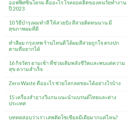
ออฟฟิศซินโดรม คืออะไร โรคยอดฮิตของคนวัยทำงาน
ปี 2023
10 วิธีบำรุงผมทำสี ให้สวยปัง สีสวยติดทนนาน มี
สุขภาพผมที่ดี
ทำสีผม กรุงเทพ ร้านไหนดี ได้ผมสีสวยถูกใจ ตรงปก
ตามที่อยากได้
16 กิจวัตร ยามเช้า ที่ช่วยเติมพลังชีวิตและพบแต่ความ
สุข ความสำเร็จ
Zero Waste คืออะไร ช่วยโลกลดขยะได้อย่างไรบ้าง
15 เครื่องสำอางวีแกน แนะนำแบรนด์ไทยและต่าง
ประเทศ
บททดสอบว่าเรา เสพติดโซเชียลมีเดียมากแค่ไหน?