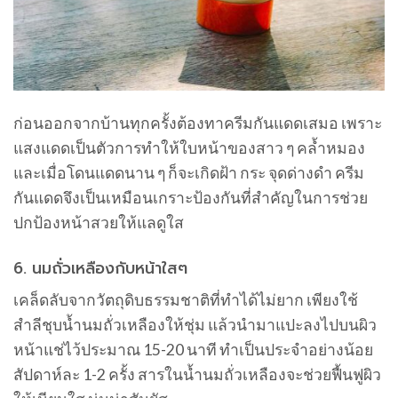
ก่อนออกจากบ้านทุกครั้งต้องทาครีมกันแดดเสมอ เพราะ
แสงแดดเป็นตัวการทำให้ใบหน้าของสาว ๆ คล้ำหมอง
และเมื่อโดนแดดนาน ๆ ก็จะเกิดฝ้า กระ จุดด่างดำ ครีม
กันแดดจึงเป็นเหมือนเกราะป้องกันที่สำคัญในการช่วย
ปกป้องหน้าสวยให้แลดูใส
6. นมถั่วเหลืองกับหน้าใสๆ
เคล็ดลับจากวัตถุดิบธรรมชาติที่ทำได้ไม่ยาก เพียงใช้
สำลีชุบน้ำนมถั่วเหลืองให้ชุ่ม แล้วนำมาแปะลงไปบนผิว
หน้าแช่ไว้ประมาณ 15-20 นาที ทำเป็นประจำอย่างน้อย
สัปดาห์ละ 1-2 ครั้ง สารในน้ำนมถั่วเหลืองจะช่วยฟื้นฟูผิว