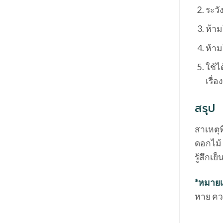
ระว
ห้าม
ห้าม
ใช้ไ
เรื่
สรุป
สาเหตุท
ดอกไม้ 
รู้สึกเ
*หมายเห
หาย คว