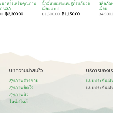
x อาหารเสริมคุณภาพ
น้ำมันหอมระเหยสูตรแก้ปวด
ผลิตภั
จาก USA
เมื่อย 5 ml
เมื่อย
00
฿
2,300.00
฿
1,500.00
฿
1,150.00
฿
4,500.
บทความน่าสนใจ
บริการของเร
ม
สุขภาพร่างกาย
แบบประกัน มันนี
สุขภาพจิตใจ
แบบประกัน มันน
สุขภาพผิว
น
ไลฟ์สไตล์