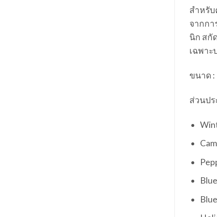
สำหรับค
จากการ
นิก สก
เฉพาะบร
ขนาด :
ส่วนปร
Win
Cam
Pepp
Blue
Blu