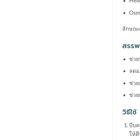
Hel
Osma
ลักษณะแ
สรรพ
ช่วย
ลดอ
ช่วย
ช่วย
วิธีใช้
บีบค
ให้ด