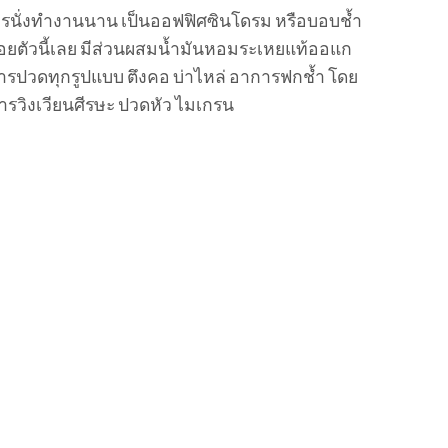
กการนั่งทำงานนาน เป็นออฟฟิศซินโดรม หรือบอบช้ำ
อยตัวนี้เลย มีส่วนผสมน้ำมันหอมระเหยแท้ออแก
ารปวดทุกรูปแบบ ตึงคอ บ่าไหล่ อาการฟกช้ำ โดย
การวิงเวียนศีรษะ ปวดหัว ไมเกรน