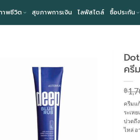
ภาพชีวิต
สุขภาพการเงิน
ไลฟ์สไตล์
ซื้อประกัน
Dot
ครี
฿
1,7
ครีมแก
ระเหย
ปวดถึง
ไหล่ อ